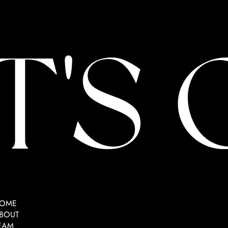
T'S
OME
BOUT
EAM