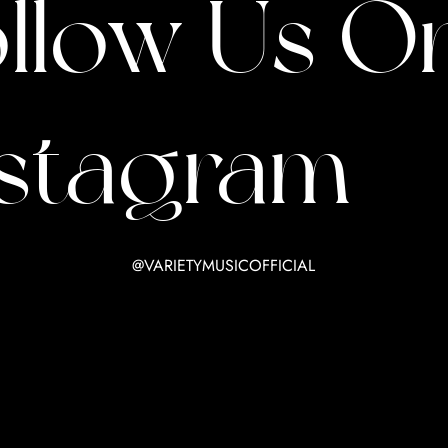
ollow Us O
nstagram
@VARIETYMUSICOFFICIAL