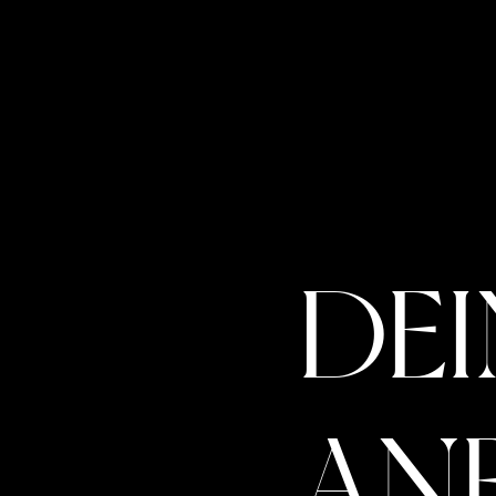
DEI
AN