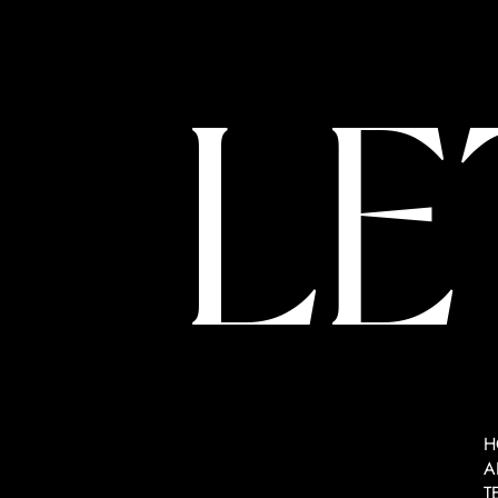
LE
H
A
T