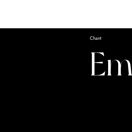
Chant
Em