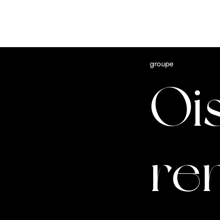
groupe
Oi
re