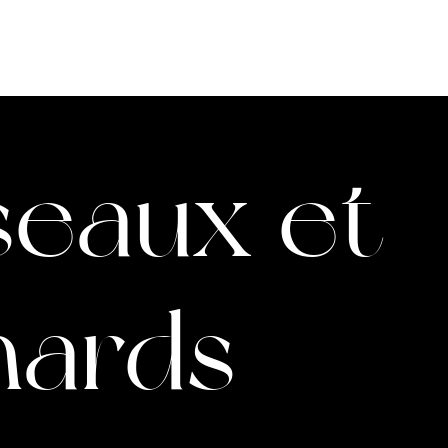
À PROPOS
ÉQUIPE
VIDÉOS
seaux et
nards