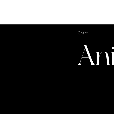
Chant
An